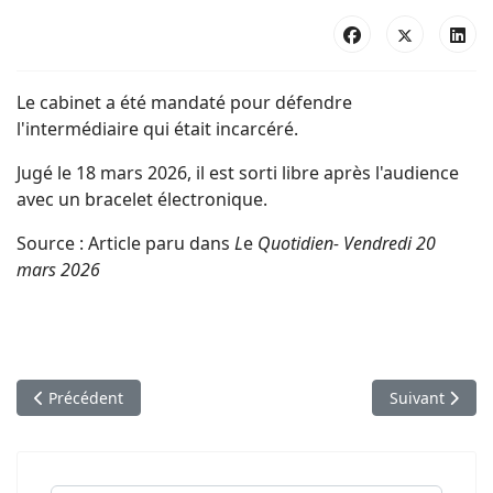
Le cabinet a été mandaté pour défendre
l'intermédiaire qui était incarcéré.
Jugé le 18 mars 2026, il est sorti libre après l'audience
avec un bracelet électronique.
Source : Article paru dans
L
e
Quotidien- Vendredi 20
mars 2026
Article précédent : Accident du travail à Bois-Rouge : les sous
Article suivan
Précédent
Suivant