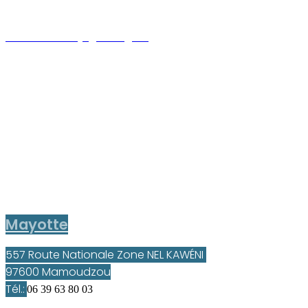
Saint-Pierre
cabinetmoreljj2@orange.fr
Tél.: 02 62 21 36 51
Fax : 02 62 21 12 94
Saint-Paul
2, rue Marius et Ary Leblond
97460 Saint-Paul
moreljj4@orange.fr
Tél.:
02 62 57 05 75
Mayotte
557 Route Nationale Zone NEL KAWÉNI
97600 Mamoudzou
Tél.:
06 39 63 80 03