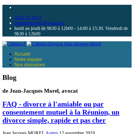
0262 21 36 51
cabinetmoreljj2@orange.fr
lundi au jeudi de 9h30 à 12h00 - 14:00 à 15:30. Vendredi de
9h30 à 12h00
Accueil
Notre équipe
Nos domaines
Blog
de Jean-Jacques Morel, avocat
FAQ - divorce à l'amiable ou par
consentement mutuel à la Réunion, un
divorce simple, rapide et pas cher
Jean Jacques MOREL
Autres
12 novembre 2019