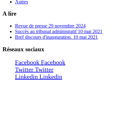
Autres
A lire
Revue de presse
29 novembre 2024
Succès au tribunal administratif
10 mai 2021
Bref discours d'inauguration.
10 mai 2021
Réseaux sociaux
Facebook
Facebook
Twitter
Twitter
Linkedin
Linkedin
Saint-Denis
148 Rue Juliette Dodu
97400 Saint-Denis
cabinetmoreljj2@orange.fr
Tél.:
02 62 21 36 51
Fax : 02 62 21 12 94