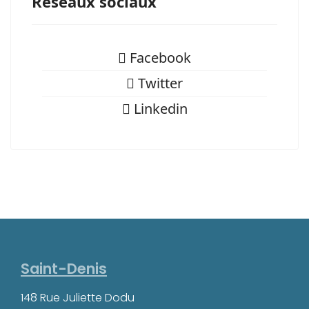
Réseaux sociaux
Facebook
Facebook
Twitter
Twitter
Linkedin
Linkedin
Saint-Denis
148 Rue Juliette Dodu